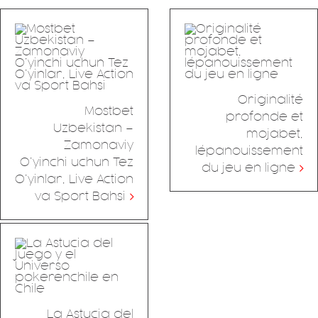
Originalité
Mostbet
profonde et
Uzbekistan –
mojabet,
Zamonaviy
lépanouissement
O’yinchi uchun Tez
du jeu en ligne
>
O’yinlar, Live Action
va Sport Bahsi
>
La Astucia del