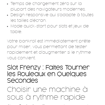
Temps de chargement zéro sur la
plupart des navigateurs modernes.
Design responsive qui s’adapte à toutes
les tailles d’écran.
Mode quick‑start pour slots et jeux de
table.
Votre bankroll est immédiatement prête
pour miser, vous permettant de tester
rapidement et d’augmenter si le rythme
vous convient.
Slot Frenzy : Faites Tourner
les Rouleaux en Quelques
Secondes
Choisir une machine à
sous à rythme rapide