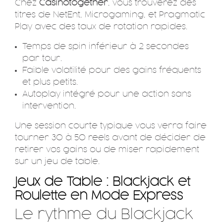
Chez
Casinotogether
, vous trouverez des
titres de NetEnt, Microgaming, et Pragmatic
Play avec des taux de rotation rapides.
Temps de spin inférieur à 2 secondes
par tour.
Faible volatilité pour des gains fréquents
et plus petits.
Autoplay intégré pour une action sans
intervention.
Une session courte typique vous verra faire
tourner 30 à 50 reels avant de décider de
retirer vos gains ou de miser rapidement
sur un jeu de table.
Jeux de Table : Blackjack et
Roulette en Mode Express
Le rythme du Blackjack