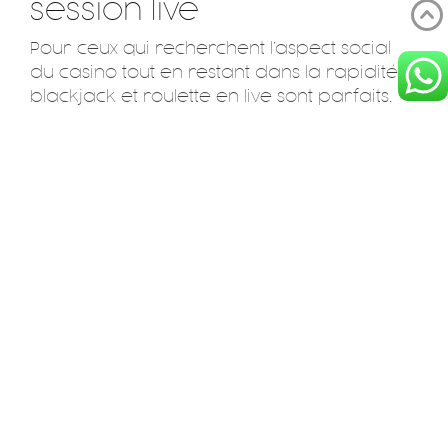
session live
Pour ceux qui recherchent l’aspect social
du casino tout en restant dans la rapidité,
blackjack et roulette en live sont parfaits.
Le croupier annonce les limites de mise
puis commence la main—généralement
en 30 secondes après la mise.
Le chat en temps réel maintient
l’engagement élevé.
Les options d’auto‑mise réduisent le
temps d’attente entre les mains.
Les rounds durent en moyenne 45
secondes, avec une brève pause entre
chaque.
Ce rythme maintient des poussées
d’adrénaline constantes durant votre
session courte.