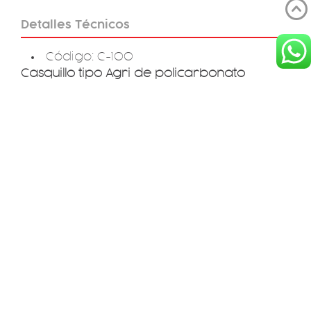
Detalles Técnicos
Código: C-100
Casquillo tipo Agri de policarbonato
Diámetro: 24 mm.
Largo: 148 mm.
Peso: 121 gr.
Casquillo para pezonera Harmony
Consultanos