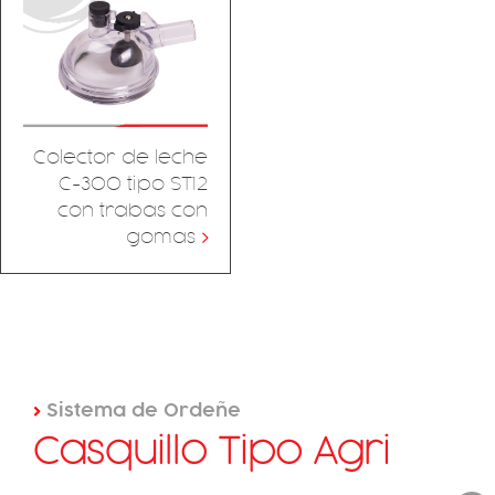
Colector de leche
C-300 tipo ST12
con trabas con
gomas
>
>
Sistema de Ordeñe
Casquillo Tipo Agri