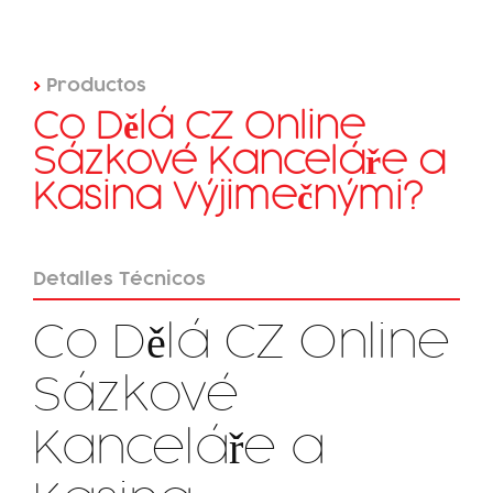
>
Productos
Co Dělá CZ Online
Sázkové Kanceláře a
Kasina Výjimečnými?
Detalles Técnicos
Co Dělá CZ Online
Sázkové
Kanceláře a