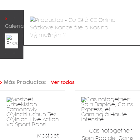
>
Galería
>
Más Productos:
Ver todos
Casinotogether:
Mostbet
Spin Rapide, Gains