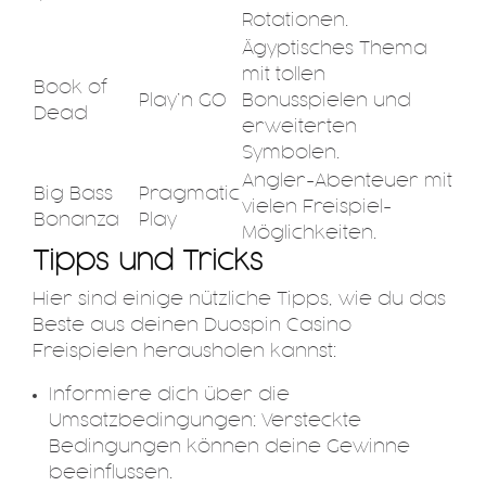
Rotationen.
Ägyptisches Thema
mit tollen
Book of
Play’n GO
Bonusspielen und
Dead
erweiterten
Symbolen.
Angler-Abenteuer mit
Big Bass
Pragmatic
vielen Freispiel-
Bonanza
Play
Möglichkeiten.
Tipps und Tricks
Hier sind einige nützliche Tipps, wie du das
Beste aus deinen Duospin Casino
Freispielen herausholen kannst:
Informiere dich über die
Umsatzbedingungen: Versteckte
Bedingungen können deine Gewinne
beeinflussen.