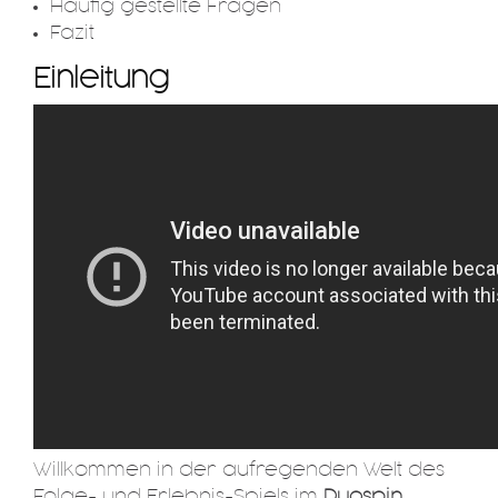
Häufig gestellte Fragen
Fazit
Einleitung
Willkommen in der aufregenden Welt des
Folge- und Erlebnis-Spiels im
Duospin