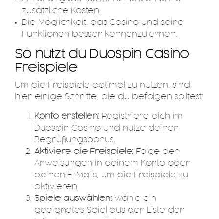
zusätzliche Kosten.
Die Möglichkeit, das Casino und seine
Funktionen besser kennenzulernen.
So nutzt du Duospin Casino
Freispiele
Um die Freispiele optimal zu nutzen, sind
hier einige Schritte, die du befolgen solltest:
Konto erstellen:
Registriere dich im
Duospin Casino und nutze deinen
Begrüßungsbonus.
Aktiviere die Freispiele:
Folge den
Anweisungen in deinem Konto oder
deinen E-Mails, um die Freispiele zu
aktivieren.
Spiele auswählen:
Wähle ein
geeignetes Spiel aus der Liste der