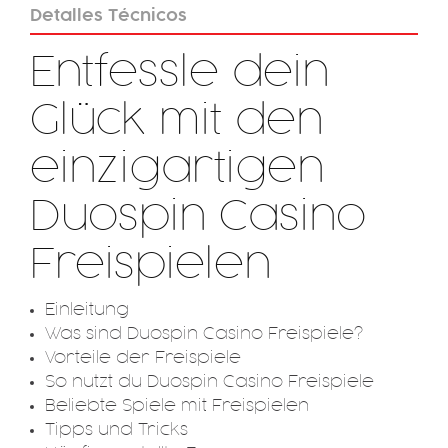
Detalles Técnicos
Entfessle dein
Glück mit den
einzigartigen
Duospin Casino
Freispielen
Einleitung
Was sind Duospin Casino Freispiele?
Vorteile der Freispiele
So nutzt du Duospin Casino Freispiele
Beliebte Spiele mit Freispielen
Tipps und Tricks