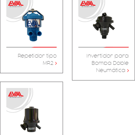
Repetidor tipo
Invertidor para
MR2
>
Bomba Doble
Neumática
>