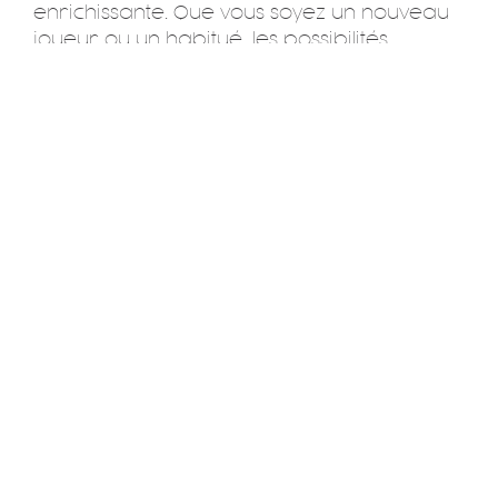
enrichissante. Que vous soyez un nouveau
joueur ou un habitué, les possibilités
qu’offre
Starzino Casino
sont infinies.
Profitez pleinement de chaque bonus et
explorez l’univers captivant des jeux en
ligne, tout en gardant à l’esprit la chance et
le plaisir de jouer.
Consultanos