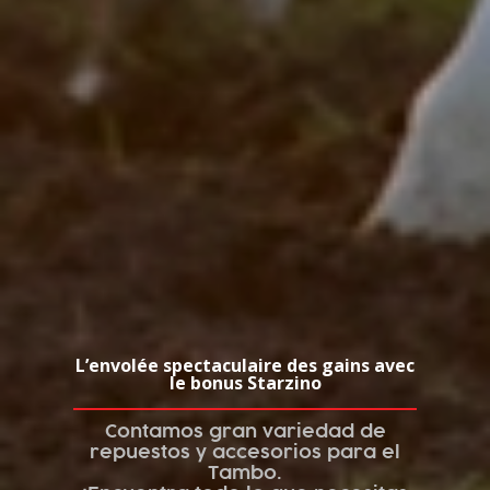
L’envolée spectaculaire des gains avec
le bonus Starzino
Contamos gran variedad de
repuestos y accesorios para el
Tambo.