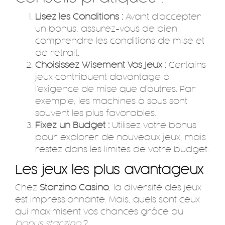
Lisez les Conditions :
Avant d’accepter
un bonus, assurez-vous de bien
comprendre les conditions de mise et
de retrait.
Choisissez Wisement Vos Jeux :
Certains
jeux contribuent davantage à
l’exigence de mise que d’autres. Par
exemple, les machines à sous sont
souvent les plus favorables.
Fixez un Budget :
Utilisez votre bonus
pour explorer de nouveaux jeux, mais
restez dans les limites de votre budget.
Les jeux les plus avantageux
Chez
Starzino Casino
, la diversité des jeux
est impressionnante. Mais, quels sont ceux
qui maximisent vos chances grâce au
bonus starzino
?