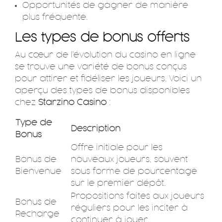
Opportunités de gagner de manière
plus fréquente.
Les types de bonus offerts
Au cœur de l’évolution du casino en ligne
se trouve une variété de bonus conçus
pour attirer et fidéliser les joueurs. Voici un
aperçu des types de bonus disponibles
chez
Starzino Casino
:
Type de
Description
Bonus
Offre initiale pour les
Bonus de
nouveaux joueurs, souvent
Bienvenue
sous forme de pourcentage
sur le premier dépôt.
Propositions faites aux joueurs
Bonus de
réguliers pour les inciter à
Recharge
continuer à jouer.