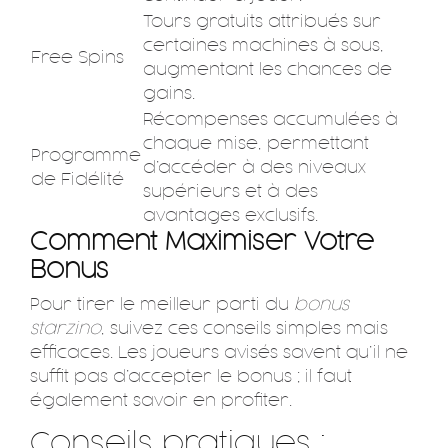
Tours gratuits attribués sur
certaines machines à sous,
Free Spins
augmentant les chances de
gains.
Récompenses accumulées à
chaque mise, permettant
Programme
d’accéder à des niveaux
de Fidélité
supérieurs et à des
avantages exclusifs.
Comment Maximiser Votre
Bonus
Pour tirer le meilleur parti du
bonus
starzino
, suivez ces conseils simples mais
efficaces. Les joueurs avisés savent qu’il ne
suffit pas d’accepter le bonus ; il faut
également savoir en profiter.
Conseils pratiques :