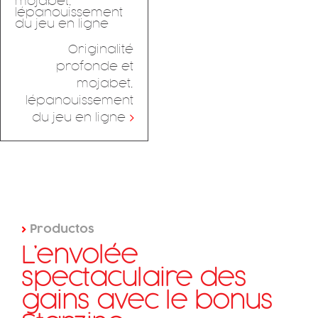
Originalité
profonde et
mojabet,
lépanouissement
du jeu en ligne
>
>
Productos
L’envolée
spectaculaire des
gains avec le bonus