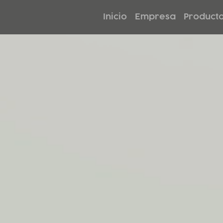
Inicio
Empresa
Product