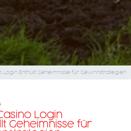
 Login Enthüllt Geheimnisse für Gewinnstrategien
s
Casino Login
llt Geheimnisse für