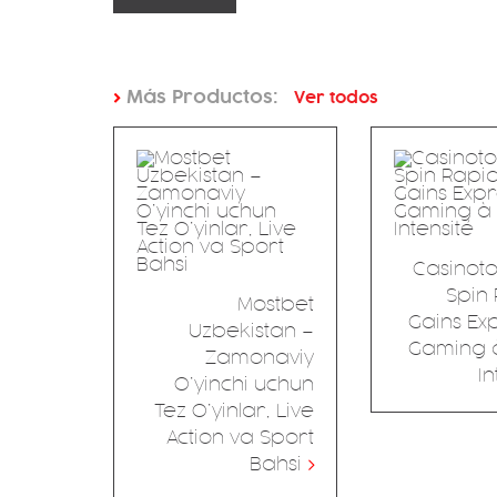
>
Más Productos:
Ver todos
Casinot
Spin
Mostbet
Gains Exp
Uzbekistan –
Gaming 
Zamonaviy
I
O’yinchi uchun
Tez O’yinlar, Live
Action va Sport
Bahsi
>