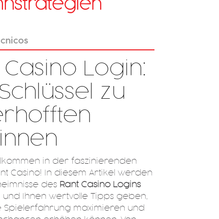
nstrategien
écnicos
 Casino Login:
Schlüssel zu
rhofften
innen
illkommen in der faszinierenden
nt Casino! In diesem Artikel werden
heimnisse des
Rant Casino Logins
 und Ihnen wertvolle Tipps geben,
re Spielerfahrung maximieren und