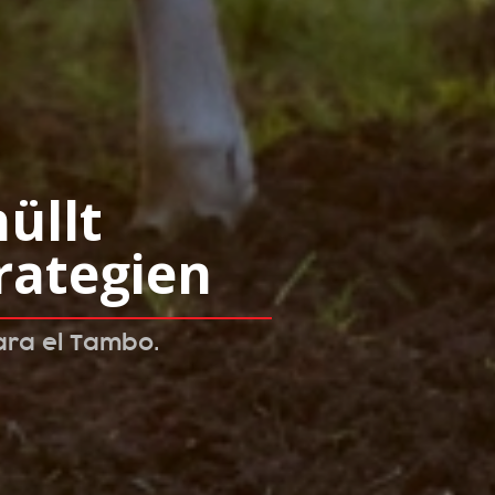
üllt
rategien
ara el Tambo.