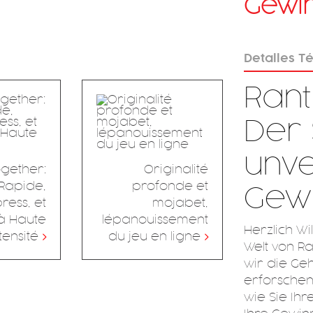
Gewin
Detalles T
Rant
Der 
unve
ogether:
Originalité
 Rapide,
profonde et
Gew
ress, et
mojabet,
à Haute
lépanouissement
Herzlich W
ntensité
>
du jeu en ligne
>
Welt von Ra
wir die Ge
erforschen
wie Sie Ih