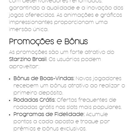
com desenvolvedores renomados,
garantindo a qualidade e a inovação dos
jogos oferecidos. As animações e gráficos
impressionantes proporcionam uma
imersão única.
Promoções e Bônus
As promoções são um forte atrativo do
Starzino Brasil
. Os usuários podem
aproveitar:
Bônus de Boas-Vindas:
Novos jogadores
recebem um bônus atrativo ao realizar o
primeiro depósito.
Rodadas Grátis:
Ofertas frequentes de
rodadas grátis nas slots mais populares.
Programas de Fidelidade:
Acumule
pontos a cada aposta e troque por
prêmios e bônus exclusivos.