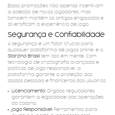
Essas promoções não apenas incentivam
a adesão de novos jogadores, mas
também mantêm os antigos engajados e
diversificam a experiência de jogo.
Segurança e Confiabilidade
A segurança é um fator crucial para
qualquer plataforma de jogos online, e o
Starzino Brasil
tem isso em mente. Com
tecnologia de criptografia avançada e
políticas de jogo responsável, a
plataforma garante a proteção dos
dados pessoais e financeiros dos usuários.
Licenciamento:
Órgãos reguladores
garantem a legalidade das operações
do cassino.
Jogo Responsável:
Ferramentas para