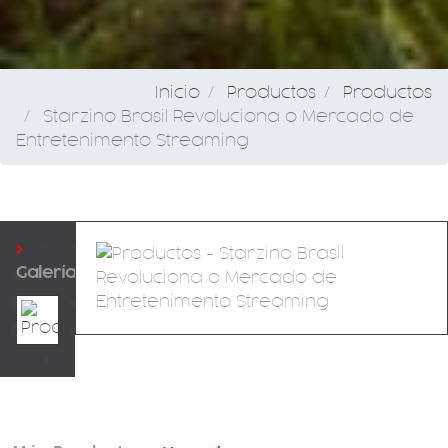
Inicio
Productos
Productos
Starzino Brasil Revoluciona o Mercado de
Entretenimento Streaming
>
Galería