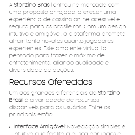
A
Starzino Brasil
entrou no mercado com
uma proposta arrojada: oferecer uma
experiência de cassino online acessível e
segura para os brasileiros. Com um design
intuitivo e amigável, a plataforma promete
atrair tanto novatos quanto jogadores
experientes. Este ambiente virtual foi
pensado para trazer o máximo de
entretenimento, aliando qualidade e
diversidade de opções.
Recursos Oferecidos
Um dos grandes diferenciais do
Starzino
Brasil
é a variedade de recursos
disponíveis para os usuários. Entre os
principais estão:
Interface Amigável:
Navegação simples e
intuitiva que facilita a busca por jogos e