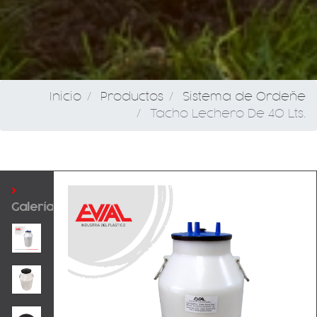
Inicio
Productos
Sistema de Ordeñe
Tacho Lechero De 40 Lts.
>
Galería