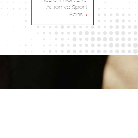
Action va Sport
Bahsi
>