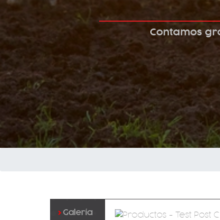
Contamos gra
>
Galería