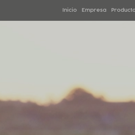
Inicio
Empresa
Product