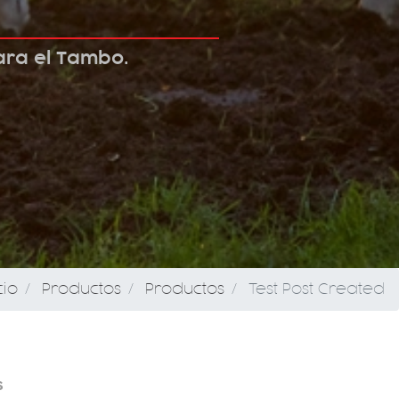
ara el Tambo.
cio
Productos
Productos
Test Post Created
s