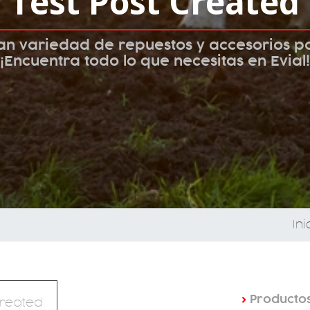
Test Post Created
n variedad de repuestos y accesorios p
¡Encuentra todo lo que necesitas en Evial!
Ini
>
Producto