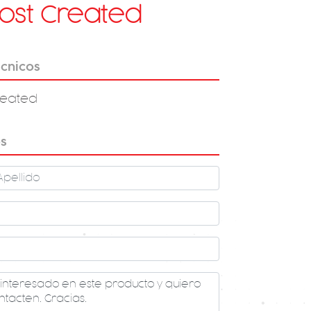
Post Created
écnicos
reated
os